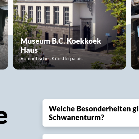
Museum B.C. Koekkoek
Haus
Romantisches Künstlerpalais
e
Welche Besonderheiten g
Schwanenturm?